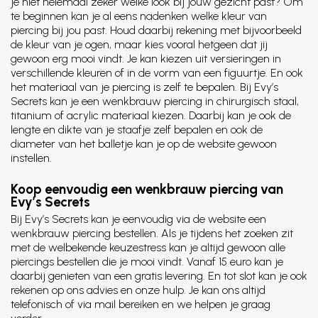
je niet helemaal zeker welke look bij jouw gezicht past? Om
te beginnen kan je al eens nadenken welke kleur van
piercing bij jou past. Houd daarbij rekening met bijvoorbeeld
de kleur van je ogen, maar kies vooral hetgeen dat jij
gewoon erg mooi vindt. Je kan kiezen uit versieringen in
verschillende kleuren of in de vorm van een figuurtje. En ook
het materiaal van je piercing is zelf te bepalen. Bij Evy’s
Secrets kan je een wenkbrauw piercing in chirurgisch staal,
titanium of acrylic materiaal kiezen. Daarbij kan je ook de
lengte en dikte van je staafje zelf bepalen en ook de
diameter van het balletje kan je op de website gewoon
instellen.
Koop eenvoudig een wenkbrauw piercing van
Evy’s Secrets
Bij Evy’s Secrets kan je eenvoudig via de website een
wenkbrauw piercing bestellen. Als je tijdens het zoeken zit
met de welbekende keuzestress kan je altijd gewoon alle
piercings bestellen die je mooi vindt. Vanaf 15 euro kan je
daarbij genieten van een gratis levering. En tot slot kan je ook
rekenen op ons advies en onze hulp. Je kan ons altijd
telefonisch of via mail bereiken en we helpen je graag