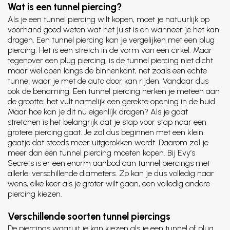
Wat is een tunnel piercing?
Als je een tunnel piercing wilt kopen, moet je natuurlijk op
voorhand goed weten wat het juist is en wanneer je het kan
dragen. Een tunnel piercing kan je vergelijken met een plug
piercing. Het is een stretch in de vorm van een cirkel. Maar
tegenover een plug piercing, is de tunnel piercing niet dicht
maar wel open langs de binnenkant, net zoals een echte
tunnel waar je met de auto door kan rijden. Vandaar dus
ook de benaming. Een tunnel piercing herken je meteen aan
de grootte: het vult namelijk een gerekte opening in de huid.
Maar hoe kan je dit nu eigenlijk dragen? Als je gaat
stretchen is het belangrijk dat je stap voor stap naar een
grotere piercing gaat. Je zal dus beginnen met een klein
gaatje dat steeds meer uitgerokken wordt. Daarom zal je
meer dan één tunnel piercing moeten kopen. Bij Evy’s
Secrets is er een enorm aanbod aan tunnel piercings met
allerlei verschillende diameters. Zo kan je dus volledig naar
wens, elke keer als je groter wilt gaan, een volledig andere
piercing kiezen.
Verschillende soorten tunnel piercings
De piercings waaruit je kan kiezen als je een tunnel of plug