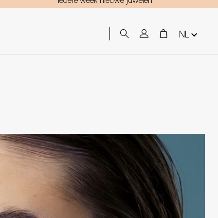
Iedere week nieuwe juwelen
NL