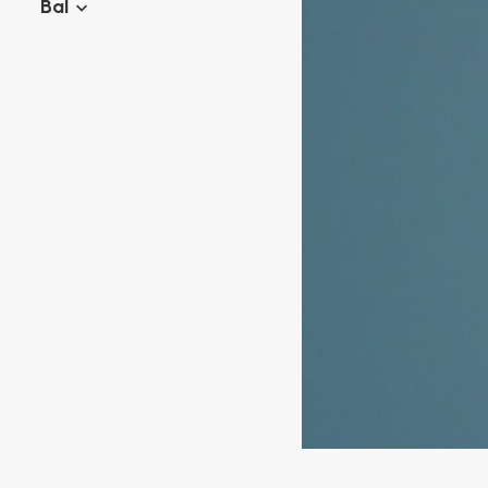
Bal
Twister piercings
Navelpiercing
Industrial piercings
Tepelpiercing
Septum piercings
Fake piercings
Earcuff
Onderdelen en accessoires
Tunnels en plugs
Stretchers
Bioflex
Nieuwe piercings