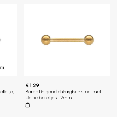
€ 1,29
lletje,
Barbell in goud chirurgisch staal met
kleine balletjes, 1.2mm