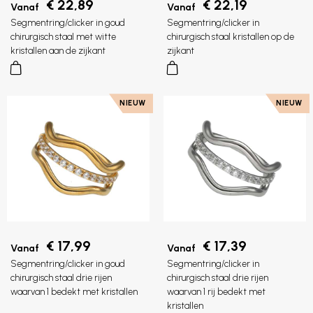
€ 22,89
€ 22,19
Vanaf
Vanaf
Segmentring/clicker in goud
Segmentring/clicker in
chirurgisch staal met witte
chirurgisch staal kristallen op de
kristallen aan de zijkant
zijkant
NIEUW
NIEUW
€ 17,99
€ 17,39
Vanaf
Vanaf
Segmentring/clicker in goud
Segmentring/clicker in
chirurgisch staal drie rijen
chirurgisch staal drie rijen
waarvan 1 bedekt met kristallen
waarvan 1 rij bedekt met
kristallen