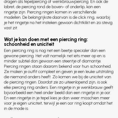
dragen als tepelpiercing of wenkbrauwpiercing. En ook de
labret, de piercing rond de boven- of onderlip, kan een
ringetje zijn. Piercing ringen komen in verschillende
modellen. De belangrijkste daarvan is de click ring, waarbij
je het ringetje na het insteken gewoon dichtklikt en zo stevig
vast zit.
Wat je kan doen met een piercing ring:
schoonheid en uniciteit
Een piercing ring is nog net een beetje specialer dan een
gewone piercing. Het valt namelijk net iets meer op en is
minder subtiel dan gewoon een steentje of diamantje.
Piercing ringen staan daarom bekend voor hun schoonheid.
Ze maken je outfit compleet en geven je een leuke uitstraling
die niemand anders heeft. Zo komen we bij de uniciteit van
de piercing ringen. Doordat ze zo uiteenlopend zijn, is ook
elke piercing ring anders. Een ringetje in je wenkbrauw geeft
bijvoorbeeld een heel ander beeld dan een ringetje in je oor.
En een ringetje in je tepel kies je dan weer misschien meer
voor je eigen uniciteit, terwijl je een oor ring koopt omdat het
in de mode is.