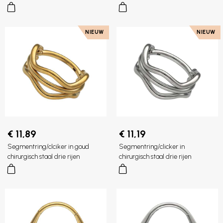
NIEUW
NIEUW
€ 11,89
€ 11,19
Segmentring/clciker in goud
Segmentring/clicker in
chirurgisch staal drie rijen
chirurgisch staal drie rijen