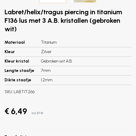
Labret/helix/tragus piercing in titanium
F136 lus met 3 A.B. kristallen (gebroken
wit)
Materiaal
Titanium
Kleur
Zilver
Kleur kristal
Gebroken wit A.B.
Lengte staafje
7mm
Dikte staafje
1.2mm
SKU:
LAB.TIT.266
€ 6,49
Incl. BTW