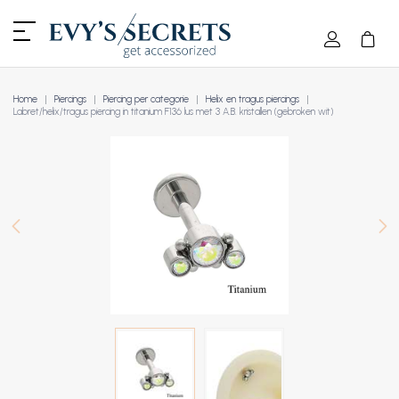
Home
Piercings
Piercing per categorie
Helix en tragus piercings
Labret/helix/tragus piercing in titanium F136 lus met 3 A.B. kristallen (gebroken wit)