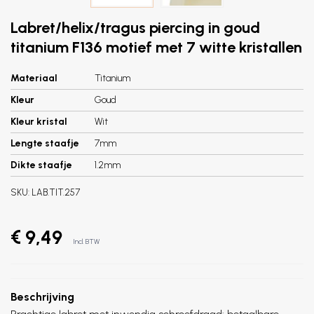
Labret/helix/tragus piercing in goud
titanium F136 motief met 7 witte kristallen
Materiaal
Titanium
Kleur
Goud
Kleur kristal
Wit
Lengte staafje
7mm
Dikte staafje
1.2mm
SKU:
LAB.TIT.257
€ 9,49
Incl. BTW
Beschrijving