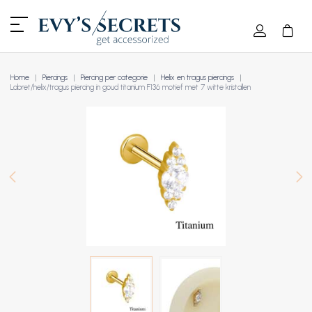
Home
Piercings
Piercing per categorie
Helix en tragus piercings
Labret/helix/tragus piercing in goud titanium F136 motief met 7 witte kristallen