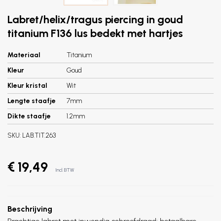
Labret/helix/tragus piercing in goud
titanium F136 lus bedekt met hartjes
Materiaal
Titanium
Kleur
Goud
Kleur kristal
Wit
Lengte staafje
7mm
Dikte staafje
1.2mm
SKU:
LAB.TIT.263
€ 19,49
Incl. BTW
Beschrijving