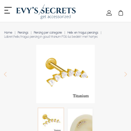
Home
Piercings
Piercing per categorie
Helix en tragus piercings
Labret/helix/tragus piercing in goud titanium F136 lus bedekt met hartjes