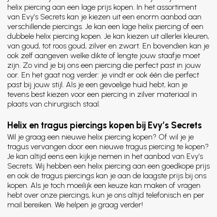
helix piercing aan een lage prijs kopen. In het assortiment
van Evy’s Secrets kan je kiezen uit een enorm aanbod aan
verschillende piercings. Je kan een lage helix piercing of een
dubbele helix piercing kopen. Je kan kiezen uit allerlei kleuren,
van goud, tot roos goud, zilver en zwart. En bovendien kan je
ook zelf aangeven welke dikte of lengte jouw staafje moet
zijn. Zo vind je bij ons een piercing die perfect past in jouw
oor. En het gaat nog verder: je vindt er ook één die perfect
past bij jouw stijl. Als je een gevoelige huid hebt, kan je
tevens best kiezen voor een piercing in zilver materiaal in
plaats van chirurgisch staal.
Helix en tragus piercings kopen bij Evy’s Secrets
Wil je graag een nieuwe helix piercing kopen? Of wil je je
tragus vervangen door een nieuwe tragus piercing te kopen?
Je kan altijd eens een kijkje nemen in het aanbod van Evy’s
Secrets. Wij hebben een helix piercing aan een goedkope prijs
en ook de tragus piercings kan je aan de laagste prijs bij ons
kopen. Als je toch moeilijk een keuze kan maken of vragen
hebt over onze piercings, kun je ons altijd telefonisch en per
mail bereiken. We helpen je graag verder!