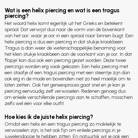
Wat is een helix piercing en wat is een tragus
piercing?
Het woord helix komt eigenlijk uit het Grieks en betekent
spiraal. Dat verwijst dus naar de vorm van de bovenkant
van het oor, waar je oor in een spiraal naar binnen buigt. Een
helix piercing is dus een piercing in dat stukje kraakbeen.
Tragus is dan weer de wetenschappelijke benaming voor
het klein stukje kraakbeen aan de voorkant van je oor. In dat
‘flapje’ kan dus ook een piercing gezet worden. Deze twee
piercings worden erg vaak gekozen. Een helix piercing met
een staafje of een tragus piercing met een steentje zijn dan
ook erg in de mode en bovendien niet zo heel moeilijk om te
laten zetten. Ook het geneesproces gaat snel en je kan je
piercing eenvoudig zelf verwisselen. Redenen genoeg dus
om enkele verschillende piercings aan te schaffen, misschien
zelfs wel één voor elke outfit.
Hoe kies ik de juiste helix piercing?
Omdat een helix en een tragus piercing zo makkelijk te
verwisselen zijn, is het ook fijn om enkele piercings in je
juwelendoosje te hebben zitten. En natuurlijk wil je ook een