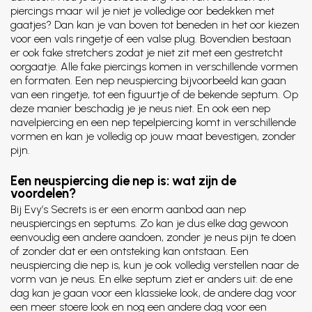
piercings maar wil je niet je volledige oor bedekken met
gaatjes? Dan kan je van boven tot beneden in het oor kiezen
voor een vals ringetje of een valse plug. Bovendien bestaan
er ook fake stretchers zodat je niet zit met een gestretcht
oorgaatje. Alle fake piercings komen in verschillende vormen
en formaten. Een nep neuspiercing bijvoorbeeld kan gaan
van een ringetje, tot een figuurtje of de bekende septum. Op
deze manier beschadig je je neus niet. En ook een nep
navelpiercing en een nep tepelpiercing komt in verschillende
vormen en kan je volledig op jouw maat bevestigen, zonder
pijn.
Een neuspiercing die nep is: wat zijn de
voordelen?
Bij Evy’s Secrets is er een enorm aanbod aan nep
neuspiercings en septums. Zo kan je dus elke dag gewoon
eenvoudig een andere aandoen, zonder je neus pijn te doen
of zonder dat er een ontsteking kan ontstaan. Een
neuspiercing die nep is, kun je ook volledig verstellen naar de
vorm van je neus. En elke septum ziet er anders uit: de ene
dag kan je gaan voor een klassieke look, de andere dag voor
een meer stoere look en nog een andere dag voor een