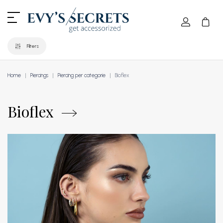
Filters
Home
Piercings
Piercing per categorie
Bioflex
Bioflex