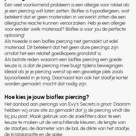
Een veel voorkomend probleem is een allergie voor nikkel als
je een piercing wilt laten zetten. Bioflex is hypoallergeen, wat
betekent dat er geen materialen in verwerkt zitten die een
allergische reactie kunnen veroorzaken. Heb je een allergie
voor eender welk materiaal? Bioflex is voor jou de perfecte
oplossing!
Als tweede is een bioflex piercing niet gemaakt uit edel
materiaal. Dit betekent dat het geen dure piercings zijn
omdat het een relatief goedkopere grondstof is.
Als laatste reden waarom een bioflex piercing een goede
keuze is, is dat de piercing mee buigt tijdens bewegingen.
Ideaal als je je piercing wenst op een gevoelige plek zoals
bijvoorbeeld in je tong. Daarnaast kan ook het staafje korter
worden gemaakt, mocht dat nodig zijn.
Hoe kies je jouw bioflex piercing?
Het aanbod aan piercings van Evy’s Secrets is groot. Daarom
hebben wij onze site zo gemaakt dat jij de piercing vindt die
bij jou past. Maak gebruik van de zoekfilters door te een
keuze te maken uit de verschillende kleuren, de lengte van
de staafjes, de diameter van de bal, de dikte van het staafje,
de kristalgrootte en de spike.