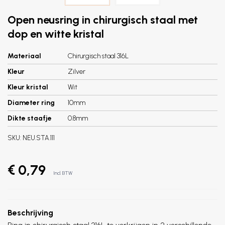
Open neusring in chirurgisch staal met
dop en witte kristal
Materiaal
Chirurgisch staal 316L
Kleur
Zilver
Kleur kristal
Wit
Diameter ring
10mm
Dikte staafje
0.8mm
SKU:
NEU.STA.111
€ 0,79
Incl. BTW
Beschrijving