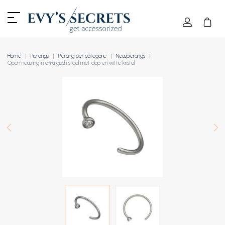
Home
Piercings
Piercing per categorie
Neuspiercings
Open neusring in chirurgisch staal met dop en witte kristal