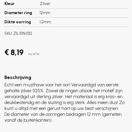
Kleur
Zilver
Diameter ring
12mm
Dikte oorring
1.2mm
SKU:
ZIL.RIN.032
€ 8,19
Incl. BTW
Beschrijving
Echt een musthave voor het oor! Vervaardigd van eerste
gehalte zilver 925%. Zowel de ringen alsook het motief zijn
vervaardigd uit sterling zilver. Het materiaal is erg kras- en
deukbestendig en de sluiting is erg sterk. Alles ineen dus! Zo
kunt u altijd met een gerust hart op uw best verschijnen.
De diameter van de oorringen bedragen 12 mm (gemeten
vanaf de buitenkanten).