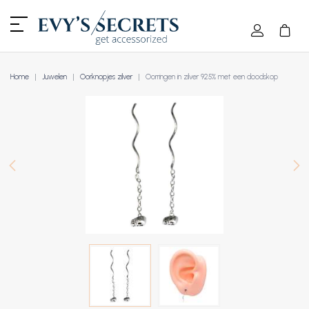
Home
Juwelen
Oorknopjes zilver
Oorringen in zilver 925% met een doodskop