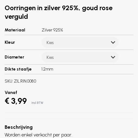
Oorringen in zilver 925%, goud rose
verguld
Materiaal
Zilver 925%
Kleur
Kies
Diameter
Kies
Dikte staafje
1.2mm
SKU:
ZIL.RIN.008.0
Vanaf
€ 3,99
Incl. BTW
Beschrijving
Worden enkel verkocht per paar.