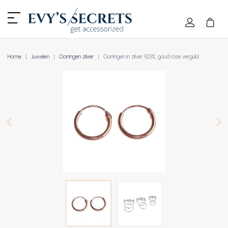
Home
Juwelen
Oorringen zilver
Oorringen in zilver 925%, goud rose verguld