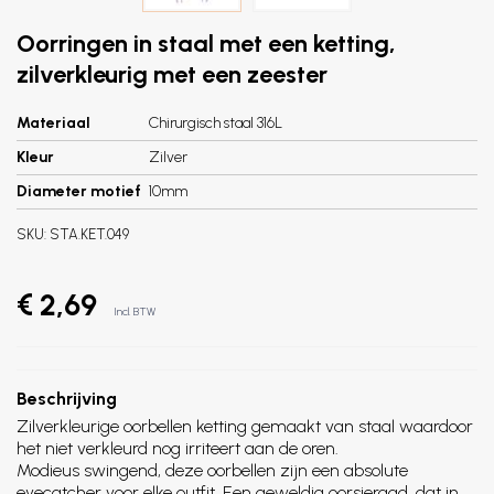
Oorringen in staal met een ketting,
zilverkleurig met een zeester
Materiaal
Chirurgisch staal 316L
Kleur
Zilver
Diameter motief
10mm
SKU:
STA.KET.049
€ 2,69
Incl. BTW
Beschrijving
Zilverkleurige oorbellen ketting gemaakt van staal waardoor
het niet verkleurd nog irriteert aan de oren.
Modieus swingend, deze oorbellen zijn een absolute
eyecatcher voor elke outfit. Een geweldig oorsieraad, dat in