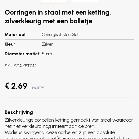
Oorringen in staal met een ketting,
zilverkleurig met een bolletje
Materiaal
Chirurgisch staal 316L
Kleur
Zilver
Diameter motief
5mm
SKU:
STA.KET.044
€ 2,69
Incl. BTW
Beschrijving
Zilverkleurige oorbellen ketting gemaakt van staal waardoor
het niet verkleurd nog irriteert aan de oren.
Modieus swingend, deze oorbellen zijn een absolute
eyecatcher voor elke outfit. Een geweldig oorsieraad, dat in