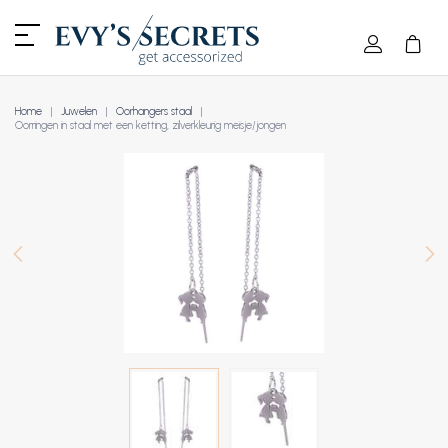
Home
Juwelen
Oorhangers staal
Oorringen in staal met een ketting, zilverkleurig meisje/jongen