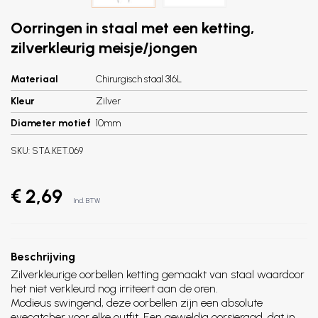
Oorringen in staal met een ketting,
zilverkleurig meisje/jongen
Materiaal
Chirurgisch staal 316L
Kleur
Zilver
Diameter motief
10mm
SKU:
STA.KET.069
€ 2,69
Incl. BTW
Beschrijving
Zilverkleurige oorbellen ketting gemaakt van staal waardoor
het niet verkleurd nog irriteert aan de oren.
Modieus swingend, deze oorbellen zijn een absolute
eyecatcher voor elke outfit. Een geweldig oorsieraad, dat in