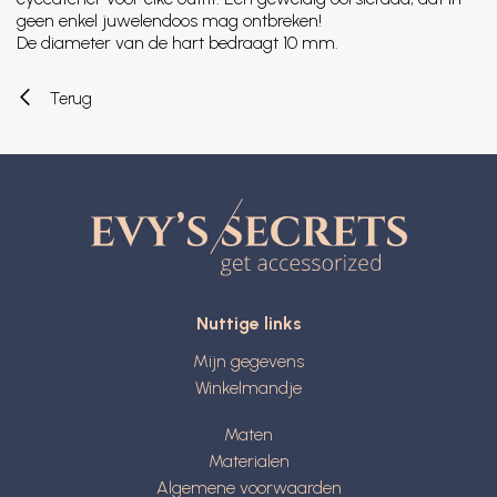
geen enkel juwelendoos mag ontbreken!
De diameter van de hart bedraagt 10 mm.
Terug
Nuttige links
Mijn gegevens
Winkelmandje
Maten
Materialen
Algemene voorwaarden