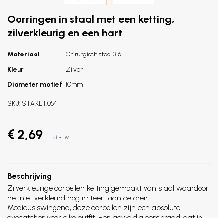
Oorringen in staal met een ketting,
zilverkleurig en een hart
Materiaal
Chirurgisch staal 316L
Kleur
Zilver
Diameter motief
10mm
SKU:
STA.KET.054
€ 2,69
Incl. BTW
Beschrijving
Zilverkleurige oorbellen ketting gemaakt van staal waardoor
het niet verkleurd nog irriteert aan de oren.
Modieus swingend, deze oorbellen zijn een absolute
eyecatcher voor elke outfit. Een geweldig oorsieraad, dat in