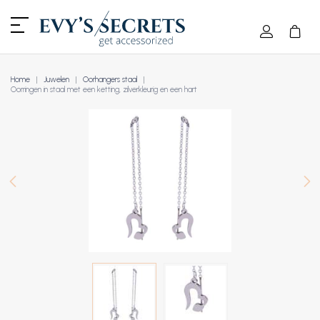
Home
Juwelen
Oorhangers staal
Oorringen in staal met een ketting, zilverkleurig en een hart