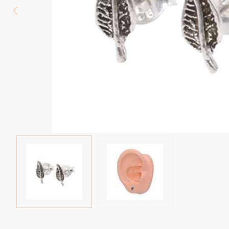
Wenkbrauw
Twister piercings
Navelpiercing
Industrial piercings
Tepelpiercing
Septum piercings
Fake piercings
Earcuff
Onderdelen en accessoires
Tunnels en plugs
Stretchers
Bioflex
Nieuwe piercings