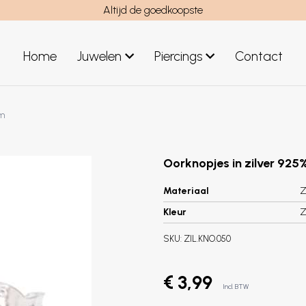
Altijd de goedkoopste
Home
Juwelen
Piercings
Contact
el
Juwelen mannen
im
Nieuwe juwelen
Oorknopjes in zilver 925%
Materiaal
Z
Kleur
Z
SKU:
ZIL.KNO.050
€ 3,99
Incl. BTW