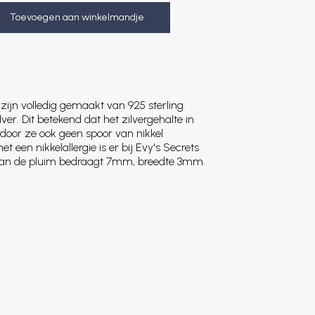
Toevoegen aan winkelmandje
zijn volledig gemaakt van 925 sterling
ilver. Dit betekend dat het zilvergehalte in
rdoor ze ook geen spoor van nikkel
 een nikkelallergie is er bij Evy's Secrets
 van de pluim bedraagt 7mm, breedte 3mm.