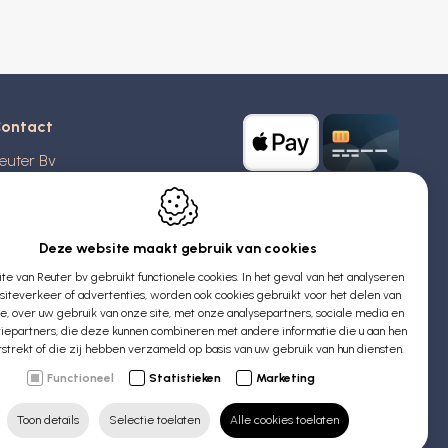
ontact
euter Bv
stridlaan 20
370
Blankenberge
elgië
Deze website maakt gebruik van cookies
e van Reuter bv gebruikt functionele cookies. In het geval van het analyseren
TW: BE 0426 727 348
iteverkeer of advertenties, worden ook cookies gebruikt voor het delen van
:
info@evyssecrets.com
ie, over uw gebruik van onze site, met onze analysepartners, sociale media en
iepartners, die deze kunnen combineren met andere informatie die u aan hen
rstrekt of die zij hebben verzameld op basis van uw gebruik van hun diensten.
Functioneel
Statistieken
Marketing
Toon details
Selectie toelaten
Alle cookies toelaten