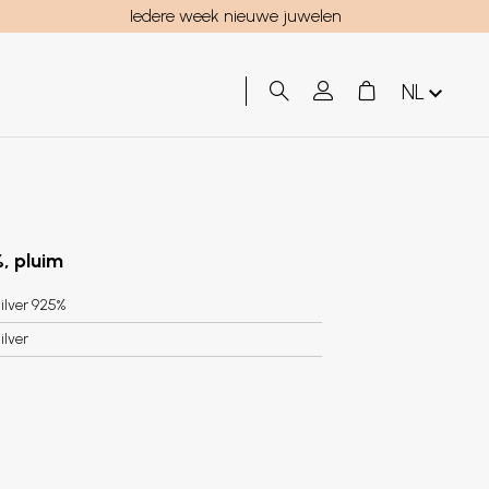
Iedere week nieuwe juwelen
NL
, pluim
ilver 925%
ilver