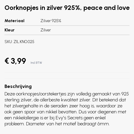
Oorknopjes in zilver 925%, peace and love
Materiaal
Zilver 925%
Kleur
Zilver
SKU:
ZIL.KNO.025
€ 3,99
Incl. BTW
Beschrijving
Deze oorknopjes/oorstekertjes zijn volledig gemaakt van 925
sterling zilver, de allerbeste kwaliteit zilver. Dit betekend dat
het zilvergehalte in de sieraden zeer hoog is, waardoor ze
ook geen spoor van nikkel bevatten. Dus voor diegenen met
een nikkelallergie is er bij Evy's Secrets geen enkel
probleem. Diameter van het motief bedraagt 6mm.