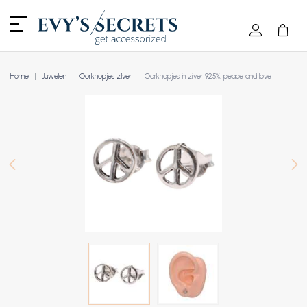
Home
Juwelen
Oorknopjes zilver
Oorknopjes in zilver 925%, peace and love