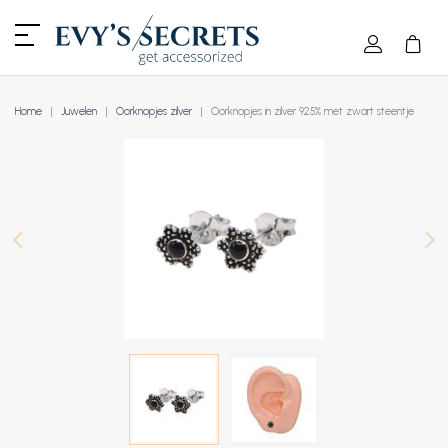
Home
Juwelen
Oorknopjes zilver
Oorknopjes in zilver 925% met zwart steentje