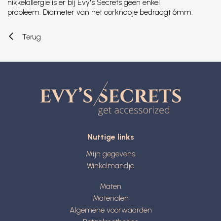
nikkelallergie is er bij Evy's Secrets geen enkel
probleem. Diameter van het oorknopje bedraagt 6mm.
Terug
Nuttige links
Mijn gegevens
Winkelmandje
Maten
Materialen
Algemene voorwaarden