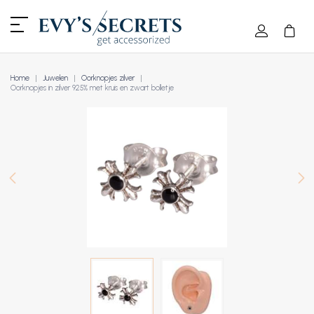
Home
Juwelen
Oorknopjes zilver
Oorknopjes in zilver 925% met kruis en zwart bolletje