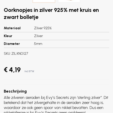
Oorknopjes in zilver 925% met kruis en
zwart bolletje
Materiaal
Zilver 925%
Kleur
Zilver
Diameter
5mm
SKU:
ZIL.KNO.127
€ 4,19
Incl. BTW
Beschrijving
Alle zilveren sieraden bij Evy's Secrets zijn ‘sterling zilver”. Dit
betekend dat het zilvergehalte in de sieraden zeer hoog is,
waardoor ze ook geen spoor van nikkel bevatten. Dus een
nikkelallergie is bij Evy's Secrets geen probleem!