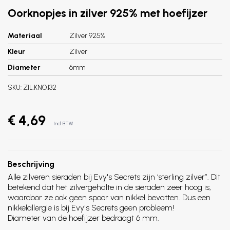
Oorknopjes in zilver 925% met hoefijzer
Materiaal
Zilver 925%
Kleur
Zilver
Diameter
6mm
SKU:
ZIL.KNO.132
€ 4,69
Incl. BTW
Beschrijving
Alle zilveren sieraden bij Evy's Secrets zijn ‘sterling zilver”. Dit
betekend dat het zilvergehalte in de sieraden zeer hoog is,
waardoor ze ook geen spoor van nikkel bevatten. Dus een
nikkelallergie is bij Evy's Secrets geen probleem!
Diameter van de hoefijzer bedraagt 6 mm.