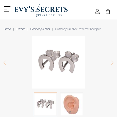
Home
Juwelen
Oorknopjes zilver
Oorknopjes in zilver 925% met hoefijzer