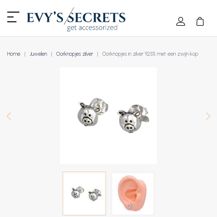
Home
Juwelen
Oorknopjes zilver
Oorknopjes in zilver 925% met een zwijn kop