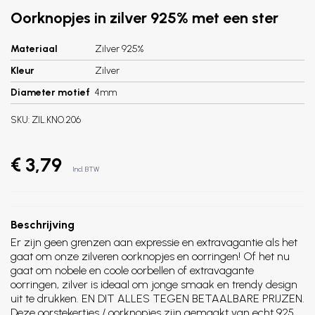
Oorknopjes in zilver 925% met een ster
Materiaal
Zilver 925%
Kleur
Zilver
Diameter motief
4mm
SKU:
ZIL.KNO.206
€ 3,79
Incl. BTW
Beschrijving
Er zijn geen grenzen aan expressie en extravagantie als het
gaat om onze zilveren oorknopjes en oorringen! Of het nu
gaat om nobele en coole oorbellen of extravagante
oorringen, zilver is ideaal om jonge smaak en trendy design
uit te drukken. EN DIT ALLES TEGEN BETAALBARE PRIJZEN.
Deze oorstekertjes / oorknopjes zijn gemaakt van echt 925