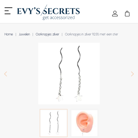
Home
Juwelen
Oorknopjes zilver
Oorknopjes in zilver 925% met een ster