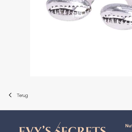
Wenkbrauw
Twister piercings
Navelpiercing
Industrial piercings
Tepelpiercing
Septum piercings
Fake piercings
Earcuff
Onderdelen en accessoires
Tunnels en plugs
Stretchers
Bioflex
Nieuwe piercings
Terug
Nut