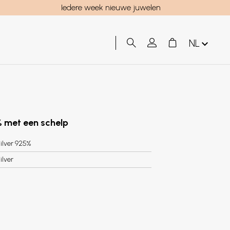
Iedere week nieuwe juwelen
NL
% met een schelp
ilver 925%
ilver