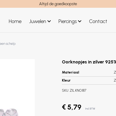
Altijd de goedkoopste
Home
Juwelen
Piercings
Contact
el
Juwelen mannen
een schelp
Nieuwe juwelen
Oorknopjes in zilver 925
Materiaal
Z
Kleur
Z
SKU:
ZIL.KNO.187
€ 5,79
Incl. BTW