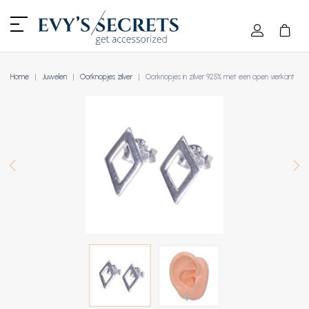
Home
Juwelen
Oorknopjes zilver
Oorknopjes in zilver 925% met een open vierkant