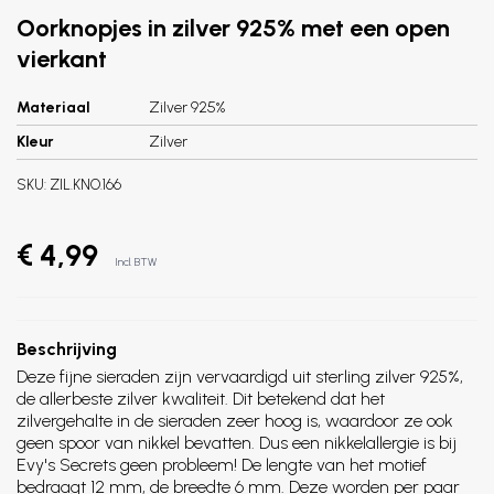
Oorknopjes in zilver 925% met een open
vierkant
Materiaal
Zilver 925%
Kleur
Zilver
SKU:
ZIL.KNO.166
€ 4,99
Incl. BTW
Beschrijving
Deze fijne sieraden zijn vervaardigd uit sterling zilver 925%,
de allerbeste zilver kwaliteit. Dit betekend dat het
zilvergehalte in de sieraden zeer hoog is, waardoor ze ook
geen spoor van nikkel bevatten. Dus een nikkelallergie is bij
Evy's Secrets geen probleem! De lengte van het motief
bedraagt 12 mm, de breedte 6 mm. Deze worden per paar