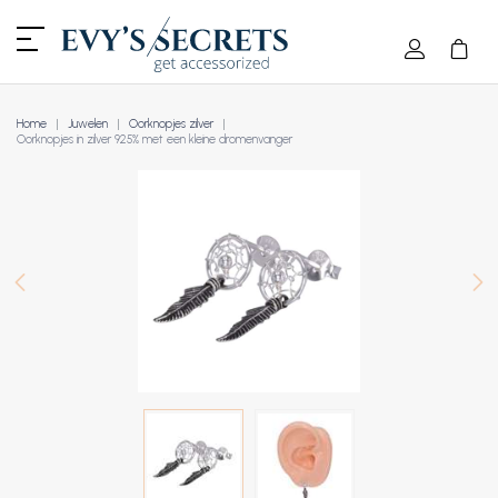
Home
Juwelen
Oorknopjes zilver
Oorknopjes in zilver 925% met een kleine dromenvanger