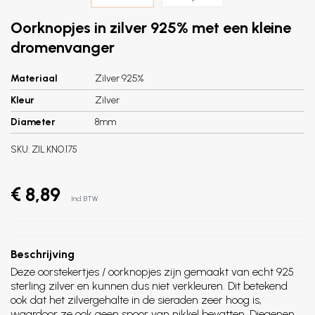
Oorknopjes in zilver 925% met een kleine
dromenvanger
Materiaal
Zilver 925%
Kleur
Zilver
Diameter
8mm
SKU:
ZIL.KNO.175
€ 8,89
Incl. BTW
Beschrijving
Deze oorstekertjes / oorknopjes zijn gemaakt van echt 925
sterling zilver en kunnen dus niet verkleuren. Dit betekend
ook dat het zilvergehalte in de sieraden zeer hoog is,
waardoor ze ook geen spoor van nikkel bevatten. Diegenen