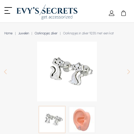
Home
Juwelen
Oorknopjes zilver
Oorknopjes in zilver 925% met een kat