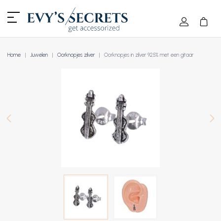
Home
Juwelen
Oorknopjes zilver
Oorknopjes in zilver 925% met een gitaar