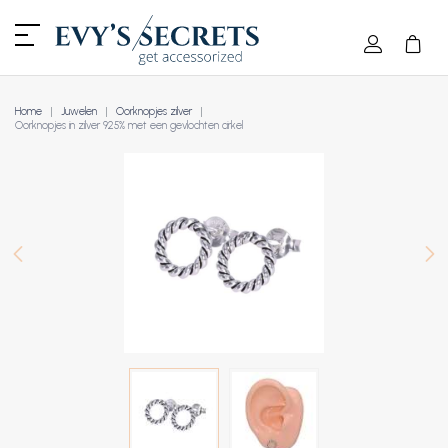
Home
Juwelen
Oorknopjes zilver
Oorknopjes in zilver 925% met een gevlochten cirkel