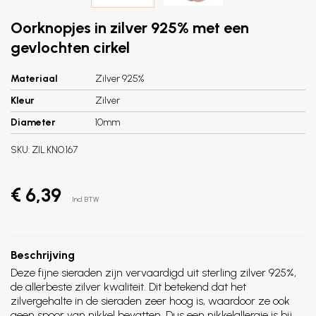
Oorknopjes in zilver 925% met een
gevlochten cirkel
Materiaal
Zilver 925%
Kleur
Zilver
Diameter
10mm
SKU:
ZIL.KNO.167
€ 6,39
Incl. BTW
Beschrijving
Deze fijne sieraden zijn vervaardigd uit sterling zilver 925%,
de allerbeste zilver kwaliteit. Dit betekend dat het
zilvergehalte in de sieraden zeer hoog is, waardoor ze ook
geen spoor van nikkel bevatten. Dus een nikkelallergie is bij