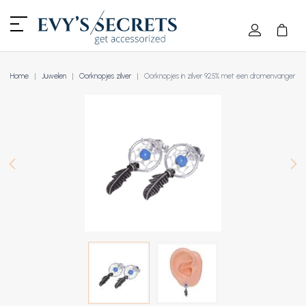
Home
Juwelen
Oorknopjes zilver
Oorknopjes in zilver 925% met een dromenvanger