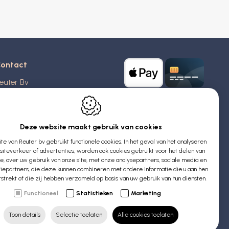
ontact
euter Bv
stridlaan 20
370
Blankenberge
elgië
Deze website maakt gebruik van cookies
e van Reuter bv gebruikt functionele cookies. In het geval van het analyseren
TW: BE 0426 727 348
iteverkeer of advertenties, worden ook cookies gebruikt voor het delen van
:
info@evyssecrets.com
ie, over uw gebruik van onze site, met onze analysepartners, sociale media en
iepartners, die deze kunnen combineren met andere informatie die u aan hen
rstrekt of die zij hebben verzameld op basis van uw gebruik van hun diensten.
Functioneel
Statistieken
Marketing
Toon details
Selectie toelaten
Alle cookies toelaten