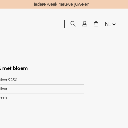
Iedere week nieuwe juwelen
NL
5% met bloem
ilver 925%
ilver
5mm