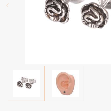
Wenkbrauw
Twister piercings
Navelpiercing
Industrial piercings
Tepelpiercing
Septum piercings
Fake piercings
Earcuff
Onderdelen en accessoires
Tunnels en plugs
Stretchers
Bioflex
Nieuwe piercings