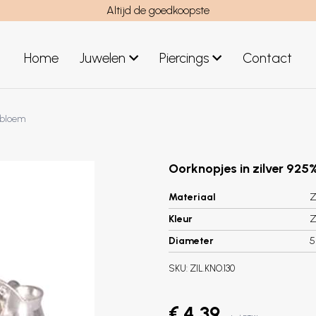
Altijd de goedkoopste
Home
Juwelen
Piercings
Contact
el
Juwelen mannen
 bloem
Nieuwe juwelen
Oorknopjes in zilver 92
Materiaal
Z
Kleur
Z
Diameter
SKU:
ZIL.KNO.130
€ 4,39