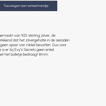
Toevoegen aan winkelmandje
gemaakt van 925 sterling zilver, de
 betekend dat het zilvergehalte in de sieraden
 geen spoor van nikkel bevatten. Dus voor
 is er bij Evy's Secrets geen enkel
et het bolletje bedraagt 8mm.