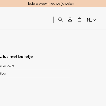
Iedere week nieuwe juwelen
NL
, lus met bolletje
ilver 925%
ilver