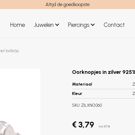
Altijd de goedkoopste
Home
Juwelen
Piercings
Contact
el
Juwelen mannen
met bolletje
Nieuwe juwelen
Oorknopjes in zilver 925%
Materiaal
Z
Kleur
Z
SKU:
ZIL.KNO.060
€ 3,79
Incl. BTW