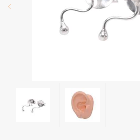
Wenkbrauw
Twister piercings
Navelpiercing
Industrial piercings
Tepelpiercing
Septum piercings
Fake piercings
Earcuff
Onderdelen en accessoires
Tunnels en plugs
Stretchers
Bioflex
Nieuwe piercings