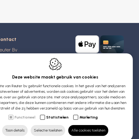
ontact
euter Bv
stridlaan 20
370
Blankenberge
elgië
Deze website maakt gebruik van cookies
e van Reuter bv gebruikt functionele cookies. In het geval van het analyseren
TW: BE 0426 727 348
iteverkeer of advertenties, worden ook cookies gebruikt voor het delen van
:
info@evyssecrets.com
ie, over uw gebruik van onze site, met onze analysepartners, sociale media en
iepartners, die deze kunnen combineren met andere informatie die u aan hen
rstrekt of die zij hebben verzameld op basis van uw gebruik van hun diensten.
Functioneel
Statistieken
Marketing
Toon details
Selectie toelaten
Alle cookies toelaten