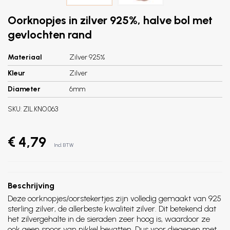
Oorknopjes in zilver 925%, halve bol met
gevlochten rand
Materiaal
Zilver 925%
Kleur
Zilver
Diameter
6mm
SKU:
ZIL.KNO.063
€ 4,79
Incl. BTW
Beschrijving
Deze oorknopjes/oorstekertjes zijn volledig gemaakt van 925
sterling zilver, de allerbeste kwaliteit zilver. Dit betekend dat
het zilvergehalte in de sieraden zeer hoog is, waardoor ze
ook geen spoor van nikkel bevatten. Dus voor diegenen met