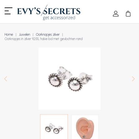
Home
Juwelen
Oorknopjes zilver
Oorknopjes in zilver 925%, halve bol met gevlochten rand