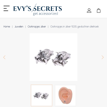
Home
Juwelen
Oorknopjes zilver
Oorknopjes in zilver 925% gevlochten driehoek