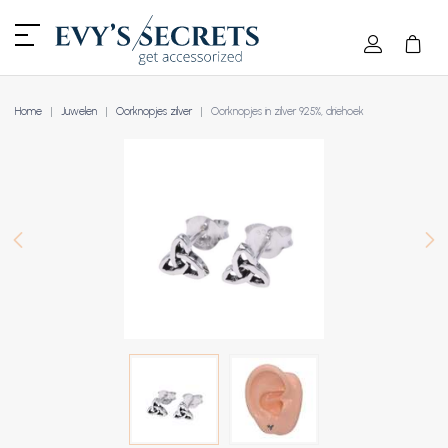
Home
Juwelen
Oorknopjes zilver
Oorknopjes in zilver 925%, driehoek