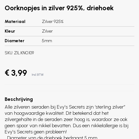
Oorknopjes in zilver 925%, driehoek
Materiaal
Zilver 925%
Kleur
Zilver
Diameter
5mm
SKU:
ZIL.KNO.109
€ 3,99
Incl. BTW
Beschrijving
Alle zilveren sieraden bij Evy's Secrets zijn ‘sterling zilver”
van hoogwaardige kwaliteit. Dit betekend dat het
zilvergehalte in de sieraden zeer hoog is, waardoor ze ook
geen spoor van nikkel bevatten. Dus een nikkelallergie is bij
Evy's Secrets geen probleem!
Diameter van de driehoek bedraagt 5 mm.