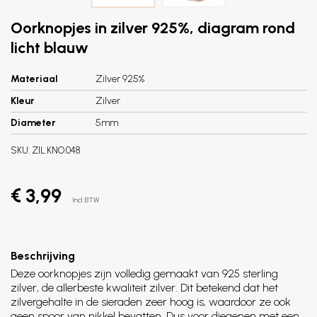
Oorknopjes in zilver 925%, diagram rond
licht blauw
Materiaal
Zilver 925%
Kleur
Zilver
Diameter
5mm
SKU:
ZIL.KNO.048
€ 3,99
Incl. BTW
Beschrijving
Deze oorknopjes zijn volledig gemaakt van 925 sterling
zilver, de allerbeste kwaliteit zilver. Dit betekend dat het
zilvergehalte in de sieraden zeer hoog is, waardoor ze ook
geen spoor van nikkel bevatten. Dus voor diegenen met een