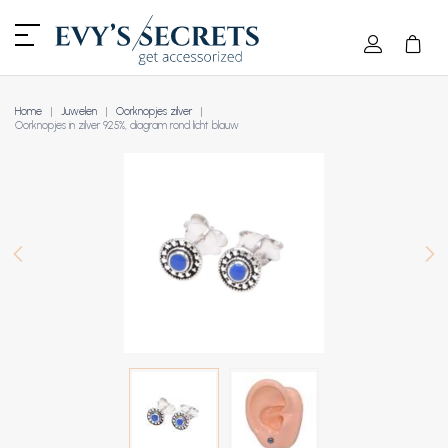
Home
Juwelen
Oorknopjes zilver
Oorknopjes in zilver 925%, diagram rond licht blauw