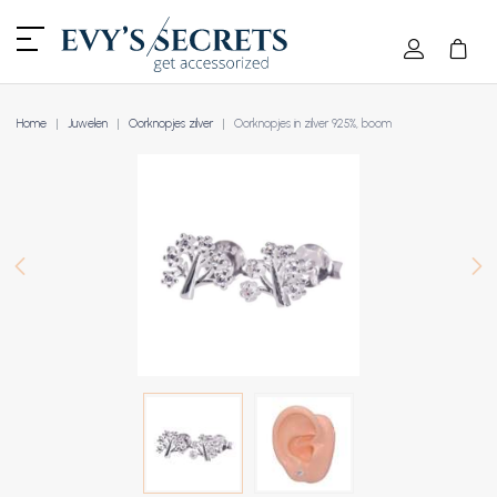
Home
Juwelen
Oorknopjes zilver
Oorknopjes in zilver 925%, boom