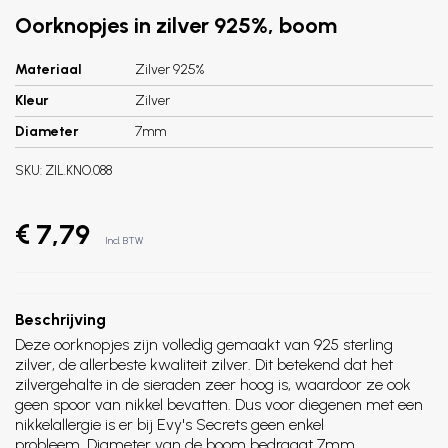
Oorknopjes in zilver 925%, boom
Materiaal
Zilver 925%
Kleur
Zilver
Diameter
7mm
SKU:
ZIL.KNO.088
€ 7,79
Incl. BTW
Beschrijving
Deze oorknopjes zijn volledig gemaakt van 925 sterling
zilver, de allerbeste kwaliteit zilver. Dit betekend dat het
zilvergehalte in de sieraden zeer hoog is, waardoor ze ook
geen spoor van nikkel bevatten. Dus voor diegenen met een
nikkelallergie is er bij Evy's Secrets geen enkel
probleem. Diameter van de boom bedraagt 7mm.