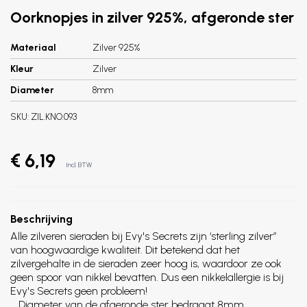
Oorknopjes in zilver 925%, afgeronde ster
Materiaal
Zilver 925%
Kleur
Zilver
Diameter
8mm
SKU:
ZIL.KNO.093
€ 6,19
Incl. BTW
Beschrijving
Alle zilveren sieraden bij Evy's Secrets zijn ‘sterling zilver”
van hoogwaardige kwaliteit. Dit betekend dat het
zilvergehalte in de sieraden zeer hoog is, waardoor ze ook
geen spoor van nikkel bevatten. Dus een nikkelallergie is bij
Evy's Secrets geen probleem!
Diameter van de afgeronde ster bedraagt 8mm.