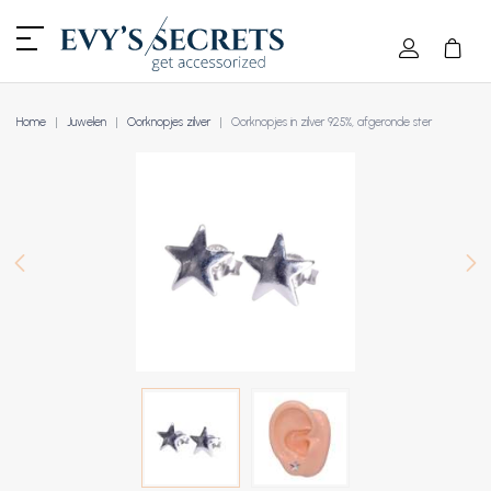
Home
Juwelen
Oorknopjes zilver
Oorknopjes in zilver 925%, afgeronde ster