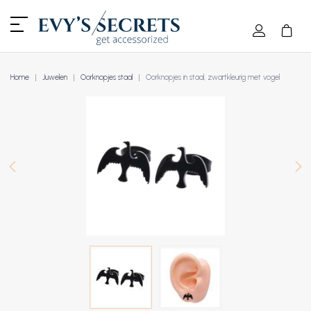
Home
Juwelen
Oorknopjes staal
Oorknopjes in staal, zwartkleurig met vogel