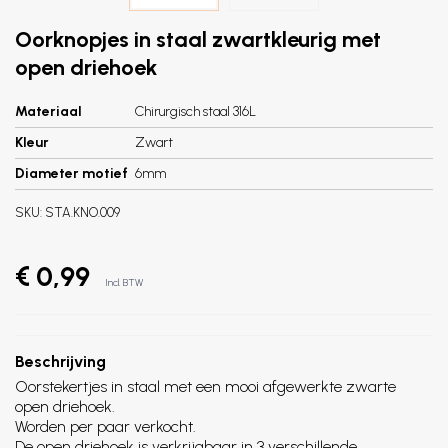
Oorknopjes in staal zwartkleurig met
open driehoek
Materiaal
Chirurgisch staal 316L
Kleur
Zwart
Diameter motief
6mm
SKU:
STA.KNO.009
€ 0,99
Incl. BTW
Beschrijving
Oorstekertjes in staal met een mooi afgewerkte zwarte
open driehoek.
Worden per paar verkocht.
De open driehoek is verkrijgbaar in 3 verschillende