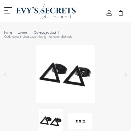
Home
Juwelen
Oorknopjes staal
Oorknopjes in staal zwartkleurig met open driehoek