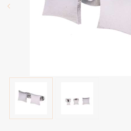
Wenkbrauw
Twister piercings
Navelpiercing
Industrial piercings
Tepelpiercing
Septum piercings
Fake piercings
Earcuff
Onderdelen en accessoires
Tunnels en plugs
Stretchers
Bioflex
Nieuwe piercings