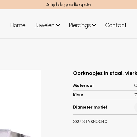
Altijd de goedkoopste
Home
Juwelen
Piercings
Contact
el
Juwelen mannen
Nieuwe juwelen
Oorknopjes in staal, vier
Materiaal
C
Kleur
Z
Diameter motief
SKU:
STA.KNO.014.0