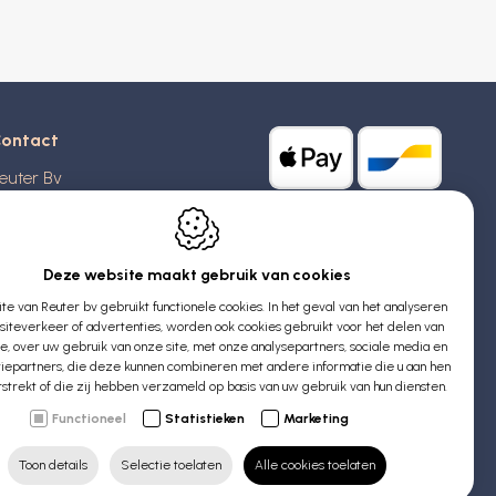
ontact
euter Bv
stridlaan 20
370
Blankenberge
elgië
Deze website maakt gebruik van cookies
e van Reuter bv gebruikt functionele cookies. In het geval van het analyseren
TW: BE 0426 727 348
iteverkeer of advertenties, worden ook cookies gebruikt voor het delen van
:
info@evyssecrets.com
ie, over uw gebruik van onze site, met onze analysepartners, sociale media en
iepartners, die deze kunnen combineren met andere informatie die u aan hen
rstrekt of die zij hebben verzameld op basis van uw gebruik van hun diensten.
Functioneel
Statistieken
Marketing
Toon details
Selectie toelaten
Alle cookies toelaten