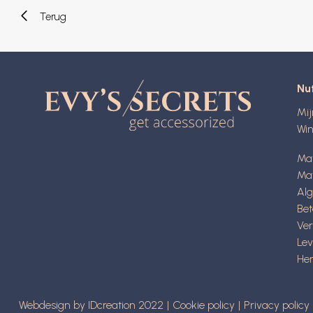
Terug
Nut
Mi
Wi
Ma
Mat
Al
Be
Ve
Lev
Her
Webdesign by IDcreation 2022
Cookie policy
Privacy policy