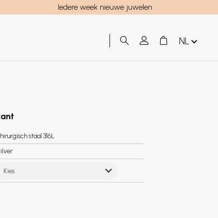
Iedere week nieuwe juwelen
NL
kant
hirurgisch staal 316L
ilver
Kies