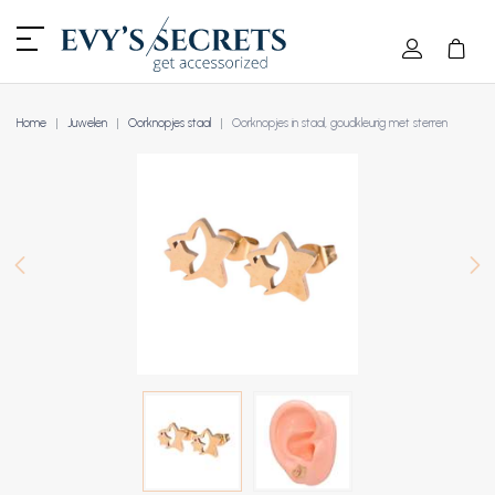
Home
Juwelen
Oorknopjes staal
Oorknopjes in staal, goudkleurig met sterren