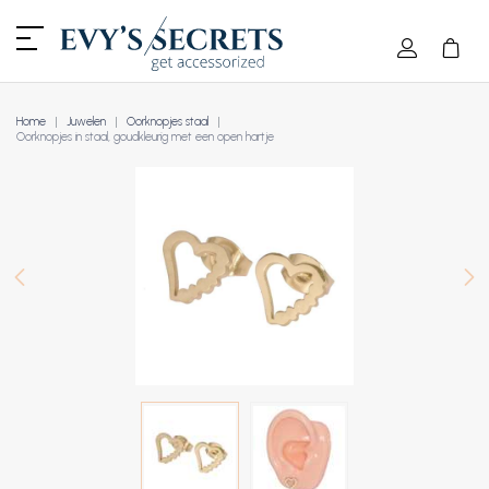
Home
Juwelen
Oorknopjes staal
Oorknopjes in staal, goudkleurig met een open hartje