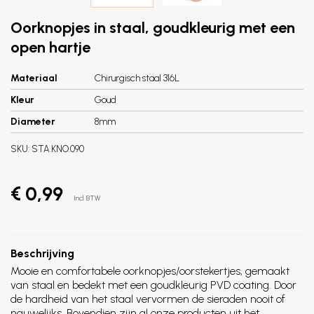
Oorknopjes in staal, goudkleurig met een
open hartje
Materiaal
Chirurgisch staal 316L
Kleur
Goud
Diameter
8mm
SKU:
STA.KNO.090
€ 0,99
Incl. BTW
Beschrijving
Mooie en comfortabele oorknopjes/oorstekertjes, gemaakt
van staal en bedekt met een goudkleurig PVD coating. Door
de hardheid van het staal vervormen de sieraden nooit of
nauwelijks. Bovendien zijn al onze producten uit het