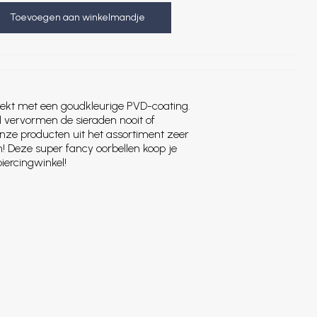
Toevoegen aan winkelmandje
edekt met een goudkleurige PVD-coating.
l vervormen de sieraden nooit of
onze producten uit het assortiment zeer
n! Deze super fancy oorbellen koop je
piercingwinkel!