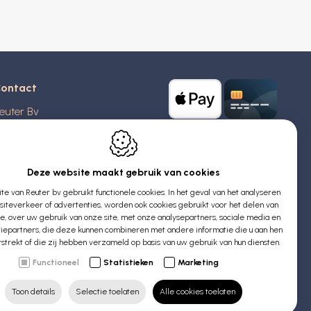
ontact
euter Bv
stridlaan 20
370
Blankenberge
elgië
Deze website maakt gebruik van cookies
e van Reuter bv gebruikt functionele cookies. In het geval van het analyseren
TW: BE 0426 727 348
iteverkeer of advertenties, worden ook cookies gebruikt voor het delen van
:
info@evyssecrets.com
ie, over uw gebruik van onze site, met onze analysepartners, sociale media en
iepartners, die deze kunnen combineren met andere informatie die u aan hen
rstrekt of die zij hebben verzameld op basis van uw gebruik van hun diensten.
Functioneel
Statistieken
Marketing
Toon details
Selectie toelaten
Alle cookies toelaten