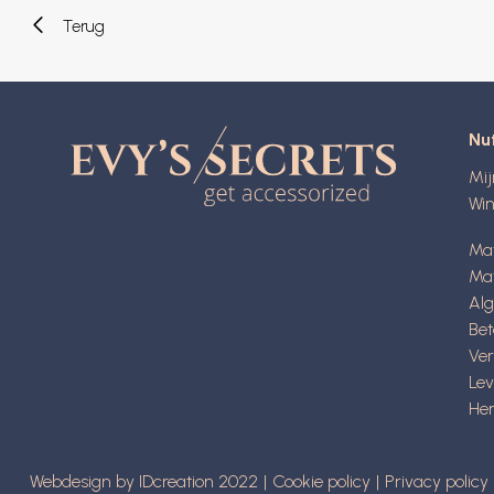
Terug
Nut
Mi
Wi
Ma
Mat
Al
Be
Ve
Lev
Her
Webdesign by IDcreation 2022
Cookie policy
Privacy policy