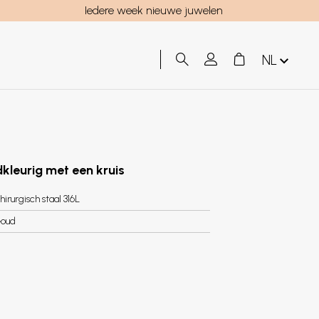
Iedere week nieuwe juwelen
NL
kleurig met een kruis
hirurgisch staal 316L
oud