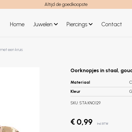
Altijd de goedkoopste
Home
Juwelen
Piercings
Contact
el
Juwelen mannen
 met een kruis
Nieuwe juwelen
Oorknopjes in staal, goud
Materiaal
C
Kleur
G
SKU:
STA.KNO.129
€ 0,99
Incl. BTW