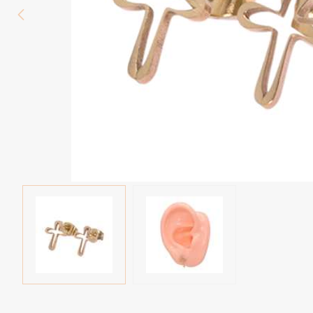
Wenkbrauw
Twister piercings
Navelpiercing
Industrial piercings
Tepelpiercing
Septum piercings
Fake piercings
Earcuff
Onderdelen en accessoires
Tunnels en plugs
Stretchers
Bioflex
Nieuwe piercings