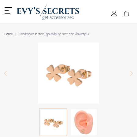
Home
Oorknopjes in staal, goudkleurig met een klavertje 4