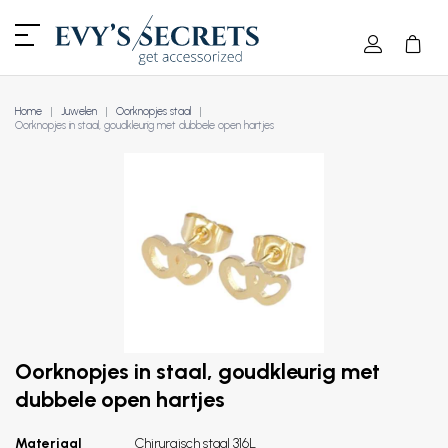
Home
Juwelen
Oorknopjes staal
Oorknopjes in staal, goudkleurig met dubbele open hartjes
Oorknopjes in staal, goudkleurig met
dubbele open hartjes
Materiaal
Chirurgisch staal 316L