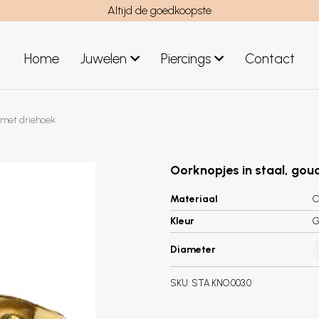
Altijd de goedkoopste
Home
Juwelen
Piercings
Contact
el
Juwelen mannen
g met driehoek
Nieuwe juwelen
Oorknopjes in staal, gou
Materiaal
C
Kleur
G
Diameter
SKU:
STA.KNO.003.0