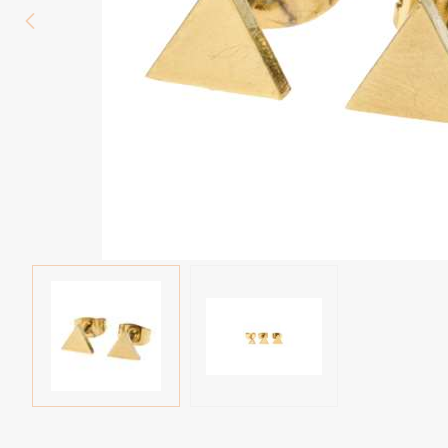
Wenkbrauw
Twister piercings
Navelpiercing
Industrial piercings
Tepelpiercing
Septum piercings
Fake piercings
Earcuff
Onderdelen en accessoires
Tunnels en plugs
Stretchers
Bioflex
Nieuwe piercings