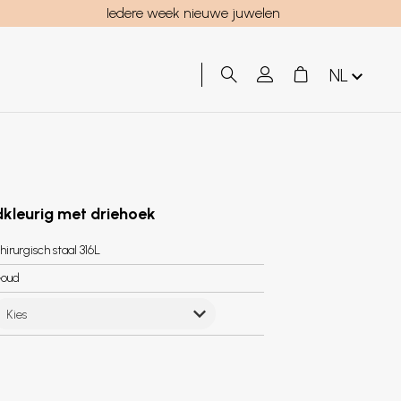
Iedere week nieuwe juwelen
NL
dkleurig met driehoek
hirurgisch staal 316L
oud
Kies