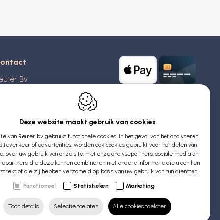
ontact
euter Bv
stridlaan 20
370
Blankenberge
elgië
Deze website maakt gebruik van cookies
e van Reuter bv gebruikt functionele cookies. In het geval van het analyseren
TW: BE 0426 727 348
iteverkeer of advertenties, worden ook cookies gebruikt voor het delen van
:
info@evyssecrets.com
ie, over uw gebruik van onze site, met onze analysepartners, sociale media en
iepartners, die deze kunnen combineren met andere informatie die u aan hen
rstrekt of die zij hebben verzameld op basis van uw gebruik van hun diensten.
Functioneel
Statistieken
Marketing
Toon details
Selectie toelaten
Alle cookies toelaten