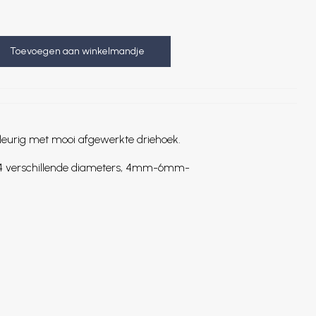
Toevoegen aan winkelmandje
kleurig met mooi afgewerkte driehoek.
in 4 verschillende diameters, 4mm-6mm-