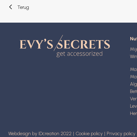
Terug
Nut
Mi
Wi
Ma
Mat
Al
Be
Ve
Lev
Her
Webdesign by IDcreation 2022
Cookie policy
Privacy policy