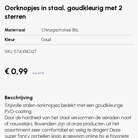
Oorknopjes in staal, goudkleurig met 2
sterren
Materiaal
Chirurgisch staal 316L
Kleur
Goud
SKU:
STA.KNO.127
€ 0,99
Incl. BTW
Beschrijving
Stijlvolle stalen oorknopjes bedekt met een goudkleurige
PVD-coating.
Door de hardheid van het staal vervormen de sieraden nooit
of nauwelijks. Bovendien zijn al onze producten uit het
assortiment zeer comfortabel en veilig te dragen! Deze
super fancy oorbellen koop je gewoon online bij je favoriete