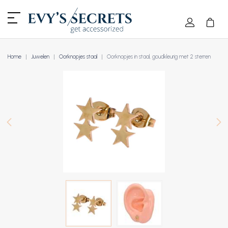
Home
Juwelen
Oorknopjes staal
Oorknopjes in staal, goudkleurig met 2 sterren